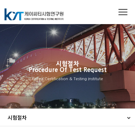
Toggle
naviga
시험절차
Procedure Of Test Request
Korea Certification & Testing Institute
시험절차